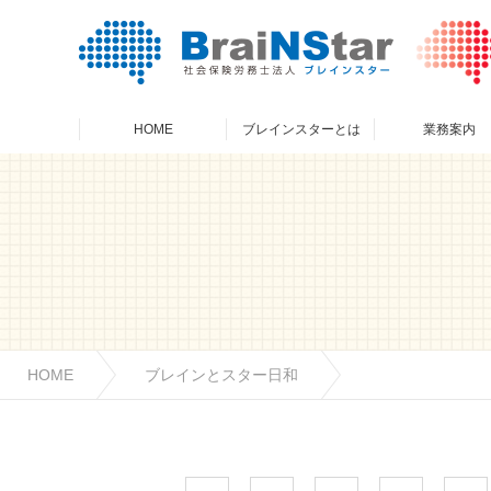
人事制度支援
HOME
ブレインスターとは
業務案内
ブレインスターニュース
株式会社ブレインスター
採用トップ
ブレイ
社会保
会社を
サービス概要
サービス
人材教育
人事制度支援
人材開発
講師紹介
実績紹介
ブレインスターニュース
株式会社ブレインスター
採用トップ
ブレイ
社会保
会社を
サービス概要
サービス
人材教育
人材開発
HOME
ブレインとスター日和
講師紹介
実績紹介