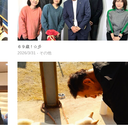
６９歳！☆彡
2026/3/31 - その他