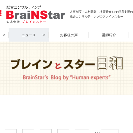
人事制度・人材開発・社員研修やFP経営支援
人材開発
労務支援
総合コンサルティングのブレインスター
ニュース
お客様の声
講師紹介
ンとスター日和
険労務士法人ブレインスター
知る
独立開業者の声
代表あいさつ
仕事を知る
概要
就業規則作成・見直し
・研修プログラム
助成金の活用
人材開発
労務支援
コラム
給与計算・保険手続き代行
ンとスター日和
険労務士法人ブレインスター
知る
独立開業者の声
代表あいさつ
仕事を知る
概要
就業規則作成・見直し
・研修プログラム
助成金の活用
コラム
給与計算・保険手続き代行
･･･