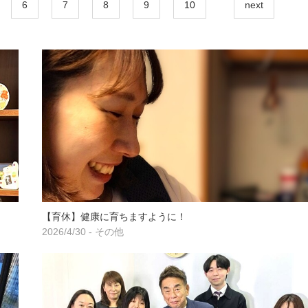
6
7
8
9
10
next
【育休】健康に育ちますように！
2026/4/30 - その他